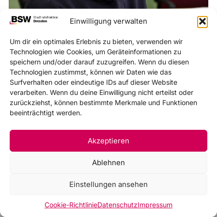
Einwilligung verwalten
Geboren 1975 in Alytus (Litauen)
Um dir ein optimales Erlebnis zu bieten, verwenden wir
Technologien wie Cookies, um Geräteinformationen zu
Diplom-Übersetzerin (Studium an der Universität Heidelberg)
speichern und/oder darauf zuzugreifen. Wenn du diesen
Seit 1994 in Deutschland, zunächst als Au-pair
Technologien zustimmst, können wir Daten wie das
Surfverhalten oder eindeutige IDs auf dieser Website
verarbeiten. Wenn du deine Einwilligung nicht erteilst oder
zurückziehst, können bestimmte Merkmale und Funktionen
beeinträchtigt werden.
Akzeptieren
Ablehnen
Einstellungen ansehen
Cookie-Richtlinie
Datenschutz
Impressum
©2026
Impressum
Datenschutz