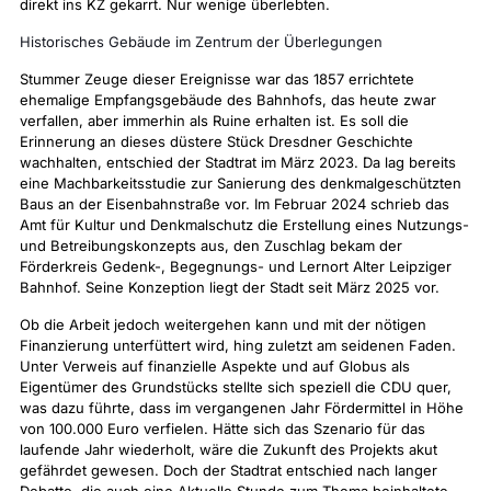
direkt ins KZ gekarrt. Nur wenige überlebten.
Historisches Gebäude im Zentrum der Überlegungen
Stummer Zeuge dieser Ereignisse war das 1857 errichtete
ehemalige Empfangsgebäude des Bahnhofs, das heute zwar
verfallen, aber immerhin als Ruine erhalten ist. Es soll die
Erinnerung an dieses düstere Stück Dresdner Geschichte
wachhalten, entschied der Stadtrat im März 2023. Da lag bereits
eine Machbarkeitsstudie zur Sanierung des denkmalgeschützten
Baus an der Eisenbahnstraße vor. Im Februar 2024 schrieb das
Amt für Kultur und Denkmalschutz die Erstellung eines Nutzungs-
und Betreibungskonzepts aus, den Zuschlag bekam der
Förderkreis Gedenk-, Begegnungs- und Lernort Alter Leipziger
Bahnhof. Seine Konzeption liegt der Stadt seit März 2025 vor.
Ob die Arbeit jedoch weitergehen kann und mit der nötigen
Finanzierung unterfüttert wird, hing zuletzt am seidenen Faden.
Unter Verweis auf finanzielle Aspekte und auf Globus als
Eigentümer des Grundstücks stellte sich speziell die CDU quer,
was dazu führte, dass im vergangenen Jahr Fördermittel in Höhe
von 100.000 Euro verfielen. Hätte sich das Szenario für das
laufende Jahr wiederholt, wäre die Zukunft des Projekts akut
gefährdet gewesen. Doch der Stadtrat entschied nach langer