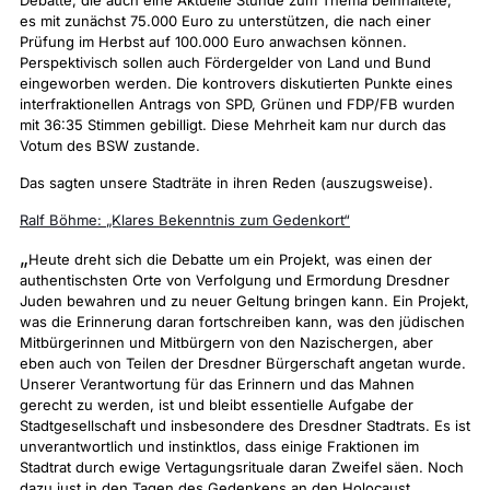
Debatte, die auch eine Aktuelle Stunde zum Thema beinhaltete,
es mit zunächst 75.000 Euro zu unterstützen, die nach einer
Prüfung im Herbst auf 100.000 Euro anwachsen können.
Perspektivisch sollen auch Fördergelder von Land und Bund
eingeworben werden. Die kontrovers diskutierten Punkte eines
interfraktionellen Antrags von SPD, Grünen und FDP/FB wurden
mit 36:35 Stimmen gebilligt. Diese Mehrheit kam nur durch das
Votum des BSW zustande.
Das sagten unsere Stadträte in ihren Reden (auszugsweise).
Ralf Böhme:
„Klares Bekenntnis zum Gedenkort“
„
Heute dreht sich die Debatte um ein Projekt, was einen der
authentischsten Orte von Verfolgung und Ermordung Dresdner
Juden bewahren und zu neuer Geltung bringen kann. Ein Projekt,
was die Erinnerung daran fortschreiben kann, was den jüdischen
Mitbürgerinnen und Mitbürgern von den Nazischergen, aber
eben auch von Teilen der Dresdner Bürgerschaft angetan wurde.
Unserer Verantwortung für das Erinnern und das Mahnen
gerecht zu werden, ist und bleibt essentielle Aufgabe der
Stadtgesellschaft und insbesondere des Dresdner Stadtrats. Es ist
unverantwortlich und instinktlos, dass einige Fraktionen im
Stadtrat durch ewige Vertagungsrituale daran Zweifel säen. Noch
dazu just in den Tagen des Gedenkens an den Holocaust.