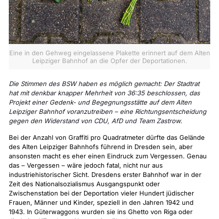
Eine in den Gehweg eingelassene Plakette erinnert auf dem Alten
Leipziger Bahnhof an die Opfer der Deportationen.
Die Stimmen des BSW haben es möglich gemacht: Der Stadtrat
hat mit denkbar knapper Mehrheit von 36:35 beschlossen, das
Projekt einer Gedenk- und Begegnungsstätte auf dem Alten
Leipziger Bahnhof voranzutreiben – eine Richtungsentscheidung
gegen den Widerstand von CDU, AfD und Team Zastrow.
Bei der Anzahl von Graffiti pro Quadratmeter dürfte das Gelände
des Alten Leipziger Bahnhofs führend in Dresden sein, aber
ansonsten macht es eher einen Eindruck zum Vergessen. Genau
das – Vergessen – wäre jedoch fatal, nicht nur aus
industriehistorischer Sicht. Dresdens erster Bahnhof war in der
Zeit des Nationalsozialismus Ausgangspunkt oder
Zwischenstation bei der Deportation vieler Hundert jüdischer
Frauen, Männer und Kinder, speziell in den Jahren 1942 und
1943. In Güterwaggons wurden sie ins Ghetto von Riga oder