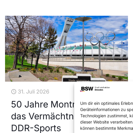
31. Juli 2026
50 Jahre Montreal und
Um dir ein optimales Erleb
Geräteinformationen zu sp
das Vermächtnis des
Technologien zustimmst, kö
dieser Website verarbeiten.
DDR-Sports
können bestimmte Merkmale