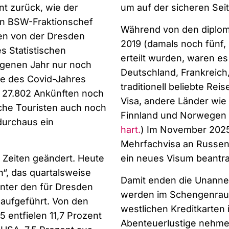
t zurück, wie der
um auf der sicheren Seit
on BSW-Fraktionschef
Während von den diplom
en von der Dresden
2019 (damals noch fünf,
s Statistischen
erteilt wurden, waren e
genen Jahr nur noch
Deutschland, Frankreich,
me des Covid-Jahres
traditionell beliebte Re
t 27.802 Ankünften noch
Visa, andere Länder wie 
sche Touristen auch noch
Finnland und Norwegen t
durchaus ein
hart.
) Im November 2025 
Mehrfachvisa an Russen 
e Zeiten geändert. Heute
ein neues Visum beantr
“, das quartalsweise
Damit enden die Unanneh
nter den für Dresden
werden im Schengenraum
 aufgeführt. Von den
westlichen Kreditkarten 
 entfielen 11,7 Prozent
Abenteuerlustige nehme