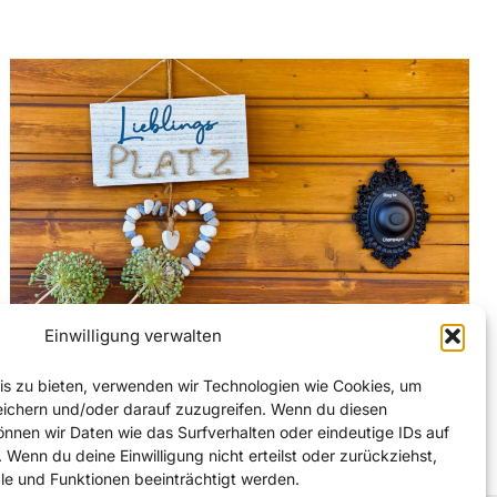
Einwilligung verwalten
30. Juli 2026
Kleingärten in Dresden: Es
nis zu bieten, verwenden wir Technologien wie Cookies, um
eichern und/oder darauf zuzugreifen. Wenn du diesen
könnte alles so schön sein
nnen wir Daten wie das Surfverhalten oder eindeutige IDs auf
 Wenn du deine Einwilligung nicht erteilst oder zurückziehst,
 und Funktionen beeinträchtigt werden.