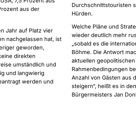
 USA, 7,5 Prozent aus
Durchschnittstouristen 
Prozent aus der
Hürden.
Welche Pläne und Strate
n Jahr auf Platz vier
wieder deutlich mehr ru
n nachgelassen hat, ist
„sobald es die internatio
ieriger geworden,
Böhme. Die Antwort mac
eine direkten
aktuellen geopolitischen
reise umständlich und
Rahmenbedingungen best
ig und langwierig
Anzahl von Gästen aus d
beantragt werden und
steigern“, heißt es in d
Bürgermeisters Jan Don