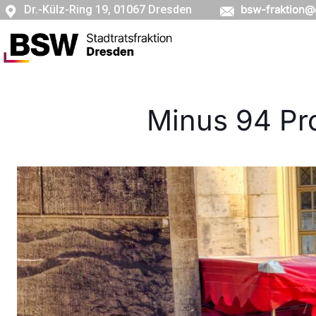
Dr.-Külz-Ring 19, 01067 Dresden
bsw-fraktion@
Minus 94 Pro