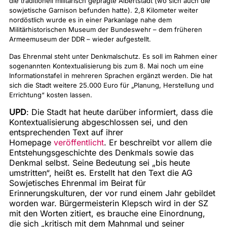
die traditionell militärisch geprägte Albertstadt (wo sich auch die
sowjetische Garnison befunden hatte). 2,8 Kilometer weiter
nordöstlich wurde es in einer Parkanlage nahe dem
Militärhistorischen Museum der Bundeswehr – dem früheren
Armeemuseum der DDR – wieder aufgestellt.
Das Ehrenmal steht unter Denkmalschutz. Es soll im Rahmen einer
sogenannten Kontextualisierung bis zum 8. Mai noch um eine
Informationstafel in mehreren Sprachen ergänzt werden. Die hat
sich die Stadt weitere 25.000 Euro für „Planung, Herstellung und
Errichtung“ kosten lassen.
UPD
: Die Stadt hat heute darüber informiert, dass die
Kontextualisierung abgeschlossen sei, und den
entsprechenden Text auf ihrer
Homepage
veröffentlicht
. Er beschreibt vor allem die
Entstehungsgeschichte des Denkmals sowie das
Denkmal selbst. Seine Bedeutung sei
„bis heute
umstritten“, heißt es. Erstellt hat den Text die AG
Sowjetisches Ehrenmal im Beirat für
Erinnerungskulturen, der vor rund einem Jahr gebildet
worden war. Bürgermeisterin Klepsch wird in der SZ
mit den Worten zitiert, es brauche eine Einordnung
,
die sich
„
kritisch mit dem Mahnmal und seiner