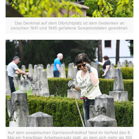
Das Denkmal auf dem Olbrichtplatz ist dem Gedenken an
zwischen 1941 und 1945 gefallene Sowjetsoldaten gewidmet.
Auf dem sowjetischen Garnisonsfriedhof fand im Vorfeld des 8.
Mai ein freiwilliger Arbeitseinsatz statt, an dem sich mehr als 100