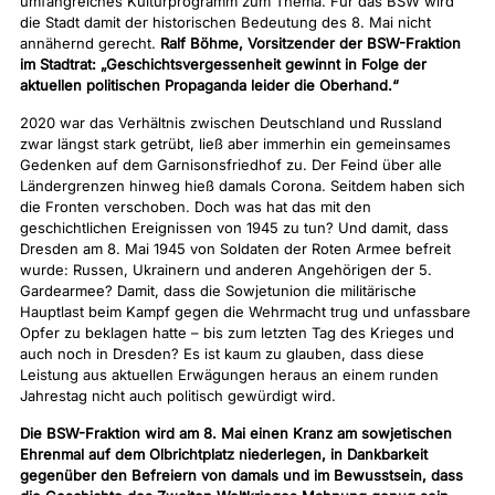
umfangreiches Kulturprogramm zum Thema. Für das BSW wird
die Stadt damit der historischen Bedeutung des 8. Mai nicht
annähernd gerecht.
Ralf Böhme, Vorsitzender der BSW-Fraktion
im Stadtrat:
„Geschichtsvergessenheit gewinnt in Folge der
aktuellen politischen Propaganda leider die Oberhand.“
2020 war das Verhältnis zwischen Deutschland und Russland
zwar längst stark getrübt, ließ aber immerhin ein gemeinsames
Gedenken auf dem Garnisonsfriedhof zu. Der Feind über alle
Ländergrenzen hinweg hieß damals Corona. Seitdem haben sich
die Fronten verschoben. Doch was hat das mit den
geschichtlichen Ereignissen von 1945 zu tun? Und damit, dass
Dresden am 8. Mai 1945 von Soldaten der Roten Armee befreit
wurde: Russen, Ukrainern und anderen Angehörigen der 5.
Gardearmee? Damit, dass die Sowjetunion die militärische
Hauptlast beim Kampf gegen die Wehrmacht trug und unfassbare
Opfer zu beklagen hatte – bis zum letzten Tag des Krieges und
auch noch in Dresden? Es ist kaum zu glauben, dass diese
Leistung aus aktuellen Erwägungen heraus an einem runden
Jahrestag nicht auch politisch gewürdigt wird.
Die BSW-Fraktion wird am 8. Mai einen Kranz am sowjetischen
Ehrenmal auf dem Olbrichtplatz niederlegen, in Dankbarkeit
gegenüber den Befreiern von damals und im Bewusstsein, dass