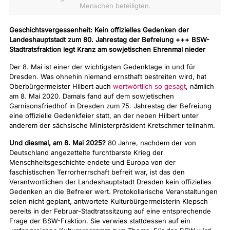
Menschen beteiligten.
Geschichtsvergessenheit: Kein offizielles Gedenken der
Landeshauptstadt zum 80. Jahrestag der Befreiung +++ BSW-
Stadtratsfraktion legt Kranz am sowjetischen Ehrenmal nieder
Der 8. Mai ist einer der wichtigsten Gedenktage in und für
Dresden. Was ohnehin niemand ernsthaft bestreiten wird, hat
Oberbürgermeister Hilbert auch
wortwörtlich so gesagt
, nämlich
am 8. Mai 2020. Damals fand auf dem sowjetischen
Garnisonsfriedhof in Dresden zum 75. Jahrestag der Befreiung
eine offizielle Gedenkfeier statt, an der neben Hilbert unter
anderem der sächsische Ministerpräsident Kretschmer teilnahm.
Und diesmal, am 8. Mai 2025?
80 Jahre, nachdem der von
Deutschland angezettelte furchtbarste Krieg der
Menschheitsgeschichte endete und Europa von der
faschistischen Terrorherrschaft befreit war, ist das den
Verantwortlichen der Landeshauptstadt Dresden kein offizielles
Gedenken an die Befreier wert. Protokollarische Veranstaltungen
seien nicht geplant, antwortete Kulturbürgermeisterin Klepsch
bereits in der Februar-Stadtratssitzung auf eine entsprechende
Frage der BSW-Fraktion. Sie verwies stattdessen auf ein