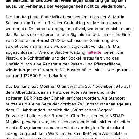
die Geschichte des Zweiten Weltkrieges Mahnung genug sein
muss, um Fehler aus der Vergangenheit nicht zu wiederholen.
Der Landtag hatte Ende März beschlossen, dass der 8. Mai in
Sachsen künftig ein offizieller Gedenktag ist. Merken davon
werden die Dresdner allerdings nicht viel, wenn noch nicht einmal
das Rathaus die entsprechenden Signale sendet. Immerhin: Eine
vom Stadtrat im Herbst 2023 beschlossene Sanierung des
sowjetischen Ehrenmals wurde fristgerecht vor dem 8. Mai
abgeschlossen. Wie die Stadtverwaltung
mitteilte
, seien „die
Plastik, die Schrifttafeln und der Sockel restauriert und das
Umfeld durch eine Reparatur der Rasen- und Pflasterfläche
wiederhergestellt“ worden. Die Kosten hätten sich – wie geplant –
auf rund 127.500 Euro belaufen.
Das Denkmal aus Meißner Granit war am 25. November 1945 auf
dem Albertplatz, damals Platz der Roten Armee und in der
späteren DDR Platz der Einheit, errichtet worden. Als Standort
nutzte es die eine Seite der dortigen Zwillingsbrunnenanlage aus
dem 19. Jahrhundert, nämlich die „Stürmischen Wogen“.
Entworfen hatte es der Bildhauer Otto Rost, der zwar NSDAP-
Mitglied gewesen war, aber sich auskannte mit solchen Arbeiten.
Als die Sowjetarmee aus dem wiedervereinigten Deutschland
abzog, zog auch sein Werk um: Es kam 1994 vom Albertplatz in