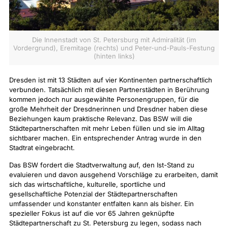
Die Innenstadt von St. Petersburg mit Admiralität (im
Vordergrund), Eremitage (rechts) und Peter-und-Pauls-Festung
(hinten links)
Dresden ist mit 13 Städten auf vier Kontinenten partnerschaftlich
verbunden. Tatsächlich mit diesen Partnerstädten in Berührung
kommen jedoch nur ausgewählte Personengruppen, für die
große Mehrheit der Dresdnerinnen und Dresdner haben diese
Beziehungen kaum praktische Relevanz. Das BSW will die
Städtepartnerschaften mit mehr Leben füllen und sie im Alltag
sichtbarer machen. Ein entsprechender Antrag wurde in den
Stadtrat eingebracht.
Das BSW fordert die Stadtverwaltung auf, den Ist-Stand zu
evaluieren und davon ausgehend Vorschläge zu erarbeiten, damit
sich das wirtschaftliche, kulturelle, sportliche und
gesellschaftliche Potenzial der Städtepartnerschaften
umfassender und konstanter entfalten kann als bisher. Ein
spezieller Fokus ist auf die vor 65 Jahren geknüpfte
Städtepartnerschaft zu St. Petersburg zu legen, sodass nach