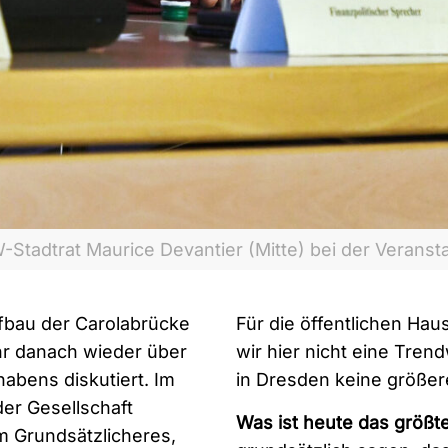
-Stadtrat Maurice Devantier (Mitte) bei der Veranst
ufbau der Carolabrücke
Für die öffentlichen Hau
hr danach wieder über
wir hier nicht eine Tren
bens diskutiert. Im
in Dresden keine größer
der Gesellschaft
Was ist heute das größ
m Grundsätzlicheres,