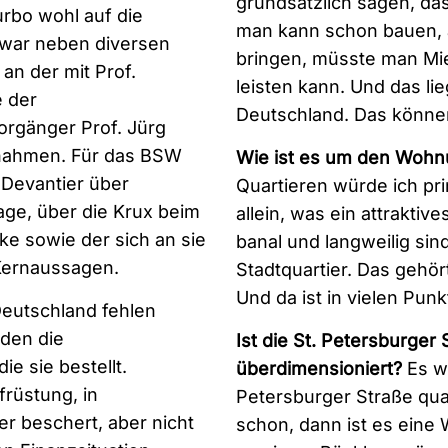
grundsätzlich sagen, das
urbo wohl auf die
man kann schon bauen, a
s war neben diversen
bringen, müsste man Mie
an der mit Prof.
leisten kann. Und das li
e der
Deutschland. Das können
orgänger Prof. Jürg
ilnahmen. Für das BSW
Wie ist es um den Wohn
 Devantier über
Quartieren würde ich prin
age, über die Krux beim
allein, was ein attrakti
e sowie der sich an sie
banal und langweilig sin
 Kernaussagen.
Stadtquartier. Das gehör
Und da ist in vielen Pun
utschland fehlen
 den die
Ist die St. Petersburger 
e sie bestellt.
überdimensioniert?
Es wu
früstung, in
Petersburger Straße qua
r beschert, aber nicht
schon, dann ist es eine 