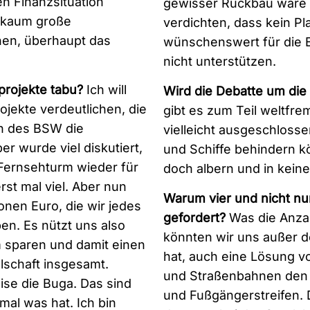
en Finanzsituation
gewisser Rückbau wäre s
 kaum große
verdichten, dass kein Pl
hen, überhaupt das
wünschenswert für die E
nicht unterstützen.
projekte tabu?
Ich will
Wird die Debatte um die
ojekte verdeutlichen, die
gibt es zum Teil weltfre
en des BSW die
vielleicht ausgeschlosse
 wurde viel diskutiert,
und Schiffe behindern kö
 Fernsehturm wieder für
doch albern und in keine
rst mal viel. Aber nun
Warum vier und nicht nu
ionen Euro, die wir jedes
gefordert?
Was die Anzah
en. Es nützt uns also
könnten wir uns außer d
 sparen und damit einen
hat, auch eine Lösung vo
lschaft insgesamt.
und Straßenbahnen den 
ise die Buga. Das sind
und Fußgängerstreifen. Da
mal was hat. Ich bin