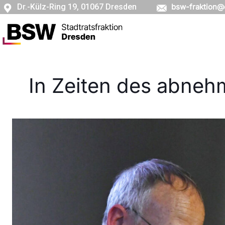
Dr.-Külz-Ring 19, 01067 Dresden
bsw-fraktion@
In Zeiten des abneh