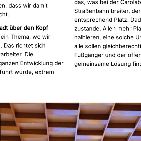
das, was bei der Carola
n, dass wir damit
Straßenbahn breiter, de
cht.
entsprechend Platz. Dad
adt über den Kopf
zustande. Allen mehr Pl
l ein Thema, wo wir
halbieren, eine solche U
 Das richtet sich
alle sollen gleichberech
arbeiter. Die
Fußgänger und der öffen
 ganzen Entwicklung der
gemeinsame Lösung fin
eführt wurde, extrem