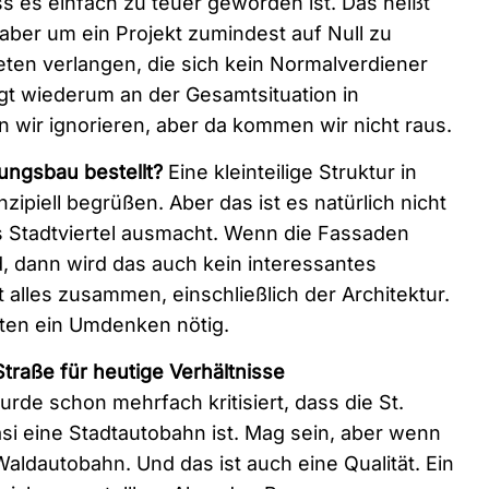
s es einfach zu teuer geworden ist. Das heißt
ber um ein Projekt zumindest auf Null zu
ten verlangen, die sich kein Normalverdiener
egt wiederum an der Gesamtsituation in
 wir ignorieren, aber da kommen wir nicht raus.
ungsbau bestellt?
Eine kleinteilige Struktur in
zipiell begrüßen. Aber das ist es natürlich nicht
ves Stadtviertel ausmacht. Wenn die Fassaden
d, dann wird das auch kein interessantes
t alles zusammen, einschließlich der Architektur.
kten ein Umdenken nötig.
Straße für heutige Verhältnisse
rde schon mehrfach kritisiert, dass die St.
si eine Stadtautobahn ist. Mag sein, aber wenn
Waldautobahn. Und das ist auch eine Qualität. Ein