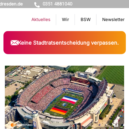
dresden.de
0351 4881040
Aktuelles
Wir
BSW
Newsletter
Keine Stadtratsentscheidung verpassen.