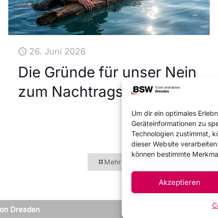
26. Juni 2026
Die Gründe für unser Nein
zum Nachtragshaushalt
Um dir ein optimales Erleb
Weiter
Geräteinformationen zu sp
Technologien zustimmst, kö
dieser Website verarbeiten.
können bestimmte Merkmale
Mehr
Akzeptieren
C
ion Dresden