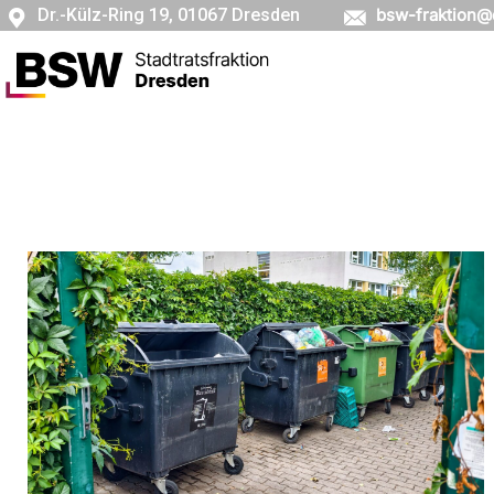
Dr.-Külz-Ring 19, 01067 Dresden
bsw-fraktion@